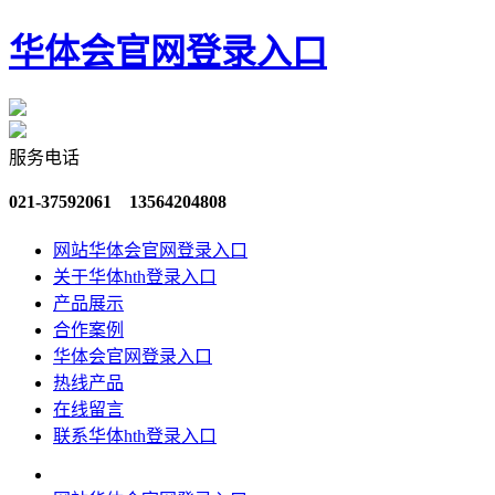
华体会官网登录入口
服务电话
021-37592061 13564204808
网站华体会官网登录入口
关于华体hth登录入口
产品展示
合作案例
华体会官网登录入口
热线产品
在线留言
联系华体hth登录入口