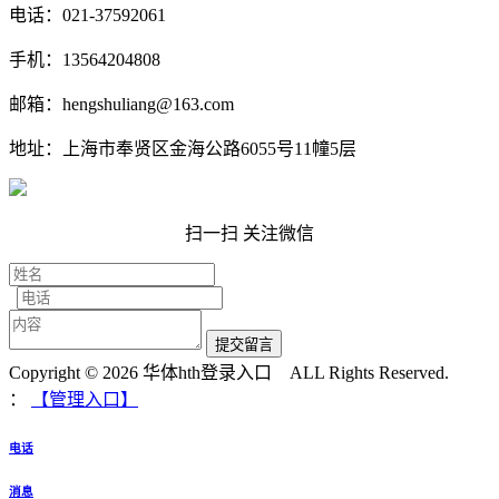
电话：021-37592061
手机：13564204808
邮箱：hengshuliang@163.com
地址：上海市奉贤区金海公路6055号11幢5层
扫一扫 关注微信
提交留言
Copyright © 2026 华体hth登录入口 ALL Rights Reserved.
：
【管理入口】
电话
消息