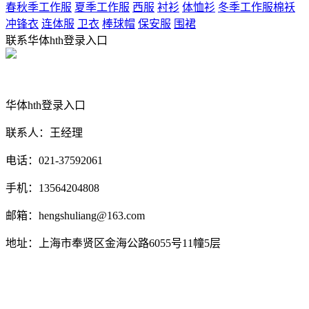
春秋季工作服
夏季工作服
西服
衬衫
体恤衫
冬季工作服棉袄
冲锋衣
连体服
卫衣
棒球帽
保安服
围裙
联系华体hth登录入口
华体hth登录入口
联系人：王经理
电话：021-37592061
手机：13564204808
邮箱：hengshuliang@163.com
地址：上海市奉贤区金海公路6055号11幢5层