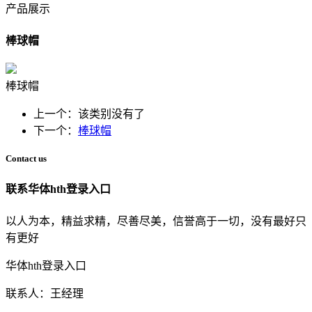
产品展示
棒球帽
棒球帽
上一个：该类别没有了
下一个：
棒球帽
Contact us
联系华体hth登录入口
以人为本，精益求精，尽善尽美，信誉高于一切，没有最好只
有更好
华体hth登录入口
联系人：王经理