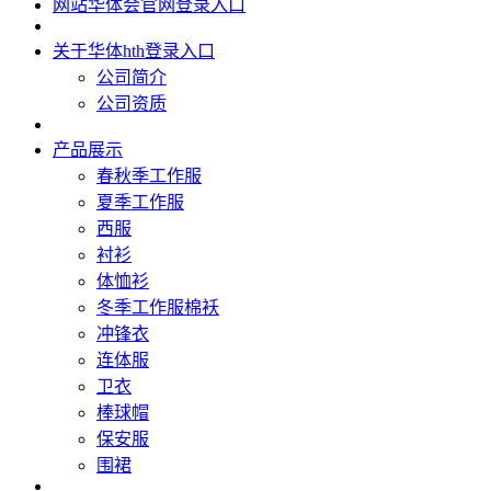
网站华体会官网登录入口
关于华体hth登录入口
公司简介
公司资质
产品展示
春秋季工作服
夏季工作服
西服
衬衫
体恤衫
冬季工作服棉袄
冲锋衣
连体服
卫衣
棒球帽
保安服
围裙