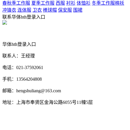
春秋季工作服
夏季工作服
西服
衬衫
体恤衫
冬季工作服棉袄
冲锋衣
连体服
卫衣
棒球帽
保安服
围裙
联系华体hth登录入口
华体hth登录入口
联系人：王经理
电话：021-37592061
手机：13564204808
邮箱：hengshuliang@163.com
地址：上海市奉贤区金海公路6055号11幢5层