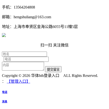
手机：13564204808
邮箱：hengshuliang@163.com
地址：上海市奉贤区金海公路6055号11幢5层
扫一扫 关注微信
提交留言
Copyright © 2026 华体hth登录入口 ALL Rights Reserved.
：
【管理入口】
电话
消息