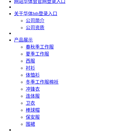
网站华体会官网登录入口
关于华体hth登录入口
公司简介
公司资质
产品展示
春秋季工作服
夏季工作服
西服
衬衫
体恤衫
冬季工作服棉袄
冲锋衣
连体服
卫衣
棒球帽
保安服
围裙