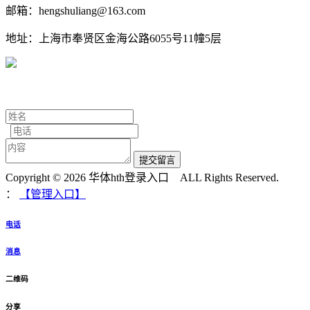
邮箱：hengshuliang@163.com
地址：上海市奉贤区金海公路6055号11幢5层
提交留言
Copyright © 2026 华体hth登录入口 ALL Rights Reserved.
：
【管理入口】
电话
消息
二维码
分享