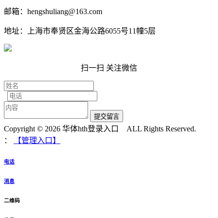
邮箱：hengshuliang@163.com
地址：上海市奉贤区金海公路6055号11幢5层
扫一扫 关注微信
提交留言
Copyright © 2026 华体hth登录入口 ALL Rights Reserved.
：
【管理入口】
电话
消息
二维码