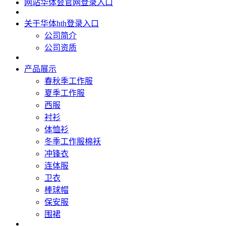
网站华体会官网登录入口
关于华体hth登录入口
公司简介
公司资质
产品展示
春秋季工作服
夏季工作服
西服
衬衫
体恤衫
冬季工作服棉袄
冲锋衣
连体服
卫衣
棒球帽
保安服
围裙