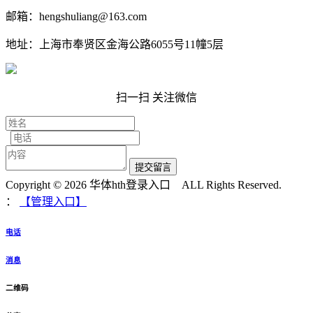
邮箱：hengshuliang@163.com
地址：上海市奉贤区金海公路6055号11幢5层
扫一扫 关注微信
提交留言
Copyright © 2026 华体hth登录入口 ALL Rights Reserved.
：
【管理入口】
电话
消息
二维码