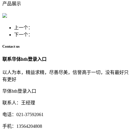
产品展示
上一个：
下一个：
Contact us
联系华体hth登录入口
以人为本，精益求精，尽善尽美，信誉高于一切，没有最好只
有更好
华体hth登录入口
联系人：王经理
电话：021-37592061
手机：13564204808