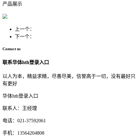
产品展示
上一个：
下一个：
Contact us
联系华体hth登录入口
以人为本，精益求精，尽善尽美，信誉高于一切，没有最好只
有更好
华体hth登录入口
联系人：王经理
电话：021-37592061
手机：13564204808