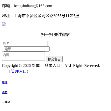
邮箱：hengshuliang@163.com
地址：上海市奉贤区金海公路6055号11幢5层
扫一扫 关注微信
提交留言
Copyright © 2026 华体hth登录入口 ALL Rights Reserved.
：
【管理入口】
电话
消息
二维码