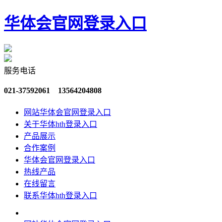
华体会官网登录入口
服务电话
021-37592061 13564204808
网站华体会官网登录入口
关于华体hth登录入口
产品展示
合作案例
华体会官网登录入口
热线产品
在线留言
联系华体hth登录入口