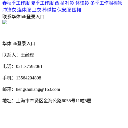
春秋季工作服
夏季工作服
西服
衬衫
体恤衫
冬季工作服棉袄
冲锋衣
连体服
卫衣
棒球帽
保安服
围裙
联系华体hth登录入口
华体hth登录入口
联系人：王经理
电话：021-37592061
手机：13564204808
邮箱：hengshuliang@163.com
地址：上海市奉贤区金海公路6055号11幢5层