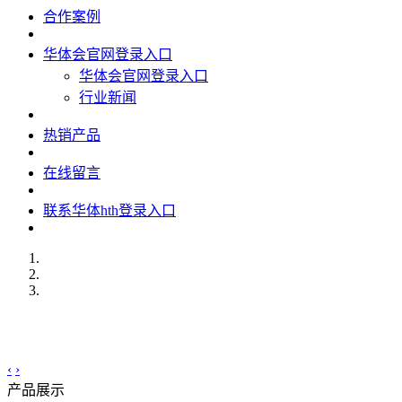
合作案例
华体会官网登录入口
华体会官网登录入口
行业新闻
热销产品
在线留言
联系华体hth登录入口
‹
›
产品展示