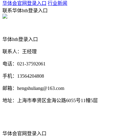
华体会官网登录入口
行业新闻
联系华体hth登录入口
华体hth登录入口
联系人：王经理
电话：021-37592061
手机：13564204808
邮箱：hengshuliang@163.com
地址：上海市奉贤区金海公路6055号11幢5层
华体会官网登录入口