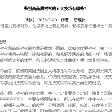
鉴别高品质衬衫的五大技巧有哪些？
时间：2022-03-10 作者 ：管理员
享如何鉴别高级衬衫，让您职场上鹤立鸡群，轻松变身优雅绅士！
款型
衬衫和高级衬衫的剪裁是截然不同的。比如说度假衬衫，完全不
衬衫使用来搭配正装和礼服的，和礼服及西装的功能一样，强调
能根据穿者的体型，扬长避短修饰身体曲线方便自然非常讲究。
衫而言，欧洲的英国法国意大利都是衬衫发源地，悠久的贵族文
服装的剪裁方式最为著名。传统的法式服装讲究贴身合体，法式
衫都沿用法式衬衫叠袖，就是法式衬衫以高贵闻名的例证。
装不同，衬衫的讲究剪裁，并不一定非要量身定制，除非身形
身，主要在领围和袖长，所以在款型上往往只有一个
一般拥有三种以上的款型，分别适用于较胖、标准、较瘦等身形
单方法进行收腰处理，因为那样既不美观也不符合高级衬衫重视