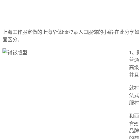
上海工作服定做的上海华体hth登录入口服饰的小编-在此分
面区分。
1、
普通
高级
并且
就衬
法式
服衬
和西
合
品牌
的简