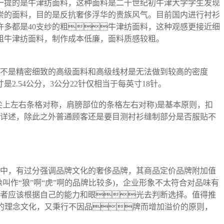
一提的是牛津纺面料，这种面料是二十世纪初牛津大学学生发现
崇的面料，目的是反抗奢侈浮华的贵族风气。目前国内进行衬衫
许多都是40支纱的粗牛津纺面料，这种观感更接近细
粗牛津纺面料，制作成本低廉，面料质感较粗。
不是精密细致的高级面料和高级线材是无法做到较高的密度
2.54公分，3公分22针仅相当于每英寸18针。
尖上左右条格对称，肩膀部位的条格左右对称)是基本原则，扣
详述，除此之外普通顾客还是要目测衬衫缝制部分是否服贴不
中，有过分强调品牌文化的奢侈品牌，其商品定价品牌附加值
叫作“狼”啊“虎”啊的品牌比较多)，企业形象不太符合对品味有
者应该根据自己的能力和眼光去判断选择。值得推
感的理念文化，又秉行不因品牌而增加溢价的原则，