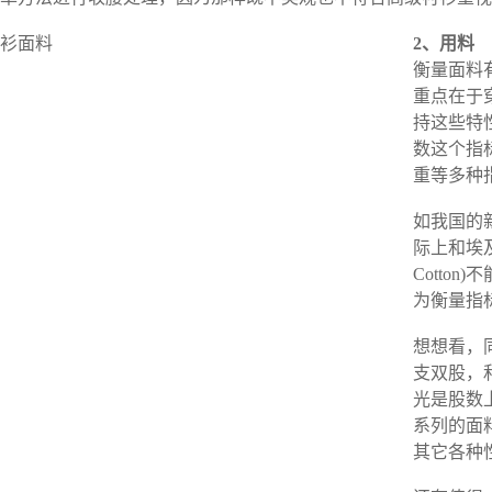
2、用料
衡量面料
重点在于
持这些特
数这个指
重等多种
如我国的
际上和埃及棉(
Cotto
为衡量指
想想看，同
支双股，和
光是股数
系列的面
其它各种