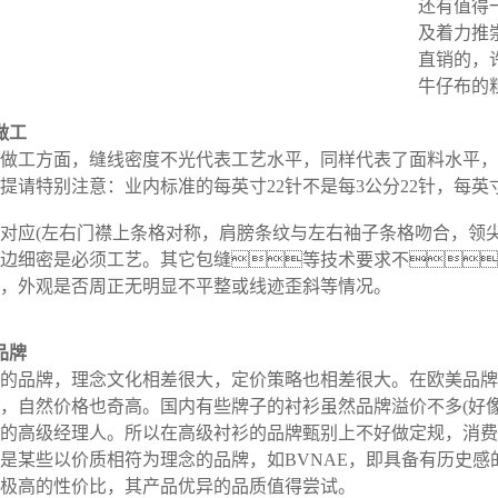
还有值得
及着力推
直销的，
牛仔布的
做工
做工方面，缝线密度不光代表工艺水平，同样代表了面料水平，
提请特别注意：业内标准的每英寸22针不是每3公分22针，每英寸是
对应(左右门襟上条格对称，肩膀条纹与左右袖子条格吻合，领
边细密是必须工艺。其它包缝等技术要求不
，外观是否周正无明显不平整或线迹歪斜等情况。
品牌
的品牌，理念文化相差很大，定价策略也相差很大。在欧美品牌
，自然价格也奇高。国内有些牌子的衬衫虽然品牌溢价不多(好像
的高级经理人。所以在高级衬衫的品牌甄别上不好做定规，消费
是某些以价质相符为理念的品牌，如BVNAE，即具备有历史
极高的性价比，其产品优异的品质值得尝试。