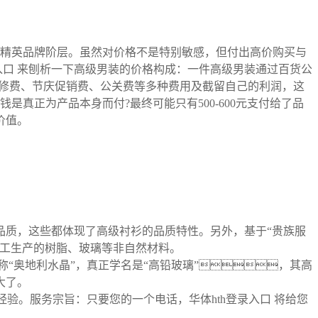
精英品牌阶层。虽然对价格不是特别敏感，但付出高价购买与
入口 来刨析一下高级男装的价格构成：一件高级男装通过百货公
装修费、节庆促销费、公关费等多种费用及截留自己的利润，这
是真正为产品本身而付?最终可能只有500-600元支付给了品
价值。
品质，这些都体现了高级衬衫的品质特性。另外，基于“贵族服
化工生产的树脂、玻璃等非自然材料。
称“奥地利水晶”，真正学名是“高铅玻璃”，其高
大了。
经验。服务宗旨：只要您的一个电话，华体hth登录入口 将给您