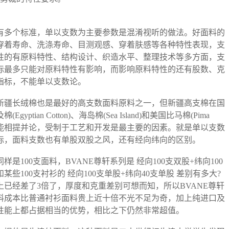
有多个标准，单以支数为主要参数是混淆视听的做法。好面料的
穿着寿命、洗涤寿命、目测观感、穿着肤感等各种特性表现，支
性的有原料特性、结构设计、织造水平、整理技术等多方面，支
标最多只能对原料特性有影响，而影响原料特性的还有股数、克
指标，不能单以支数论。
新疆长绒棉也是最好的高支数面料原料之一，但新疆高支棉在国
Egyptian Cotton)、海岛棉(Sea Island)和美国比马棉(Pima
n)不能相提并论，受制于工艺和开发是最主要的因素。就是单以支数
标，面料支数也有单股双股之风，还有经向纬向的区别。
样是100支面料，BVANE尊轩系列是 经向100支双股+纬向100
某些100支衬衫的 经向100支单股+纬向40支单股 差别有多大?
上已经差了3倍了，厚度和克重差别可想而知，所以BVANE尊轩
料成本比普通衬衫面料贵上近十倍不光不足为奇，加上纯进口及
性能上都占据相当的优势，相比之下仍然非常超值。