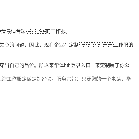
造最适合您的工作服。
常关心的问题，因此，现在企业在定制工作服的
穿出自己的品位。所以来华体hth登录入口 来定制属于你公
年上海工作服定做定制经验。服务宗旨：只要您的一个电话，华