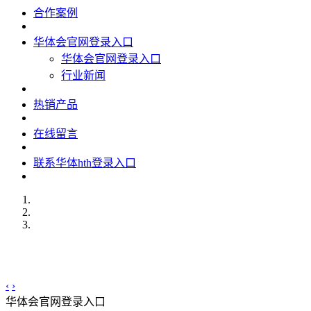
合作案例
华体会官网登录入口
华体会官网登录入口
行业新闻
热销产品
在线留言
联系华体hth登录入口
‹
›
华体会官网登录入口