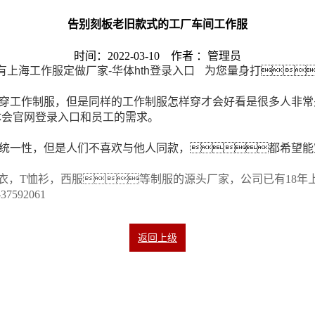
告别刻板老旧款式的工厂车间工作服
时间：2022-03-10 作者 ：管理员
上海工作服定做厂家-华体hth登录入口 为您量身打
需要穿工作制服，但是同样的工作制服怎样穿才会好看是很多人非
体会官网登录入口和员工的需求。
有统一性，但是人们不喜欢与他人同款，都希望能
衬衣，T恤衫，西服等制服的源头厂家，公司已有18
592061
返回上级