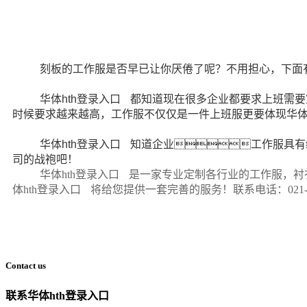
刻板的工作服是否早已让你厌倦了呢？不用担心，下面有
华体hth登录入口 都知道现在很多企业都要求上班
时候要求越来越高，工作服不仅仅是一件上班服更要体现华
华体hth登录入口 知道企业工作服具
司的战袍吧！
华体hth登录入口 是一家专业定制各行业的工作服，
体hth登录入口 将给您提供一套完善的服务！联系电话：021-37
Contact us
联系华体hth登录入口