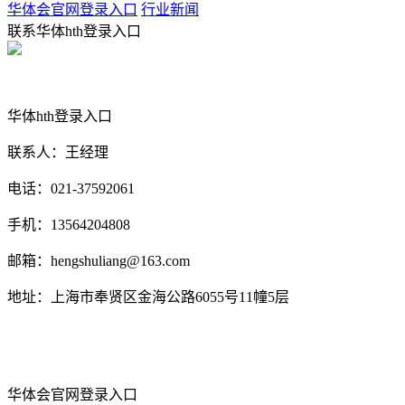
华体会官网登录入口
行业新闻
联系华体hth登录入口
华体hth登录入口
联系人：王经理
电话：021-37592061
手机：13564204808
邮箱：hengshuliang@163.com
地址：上海市奉贤区金海公路6055号11幢5层
华体会官网登录入口