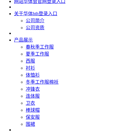
网站华体会官网登录入口
关于华体hth登录入口
公司简介
公司资质
产品展示
春秋季工作服
夏季工作服
西服
衬衫
体恤衫
冬季工作服棉袄
冲锋衣
连体服
卫衣
棒球帽
保安服
围裙