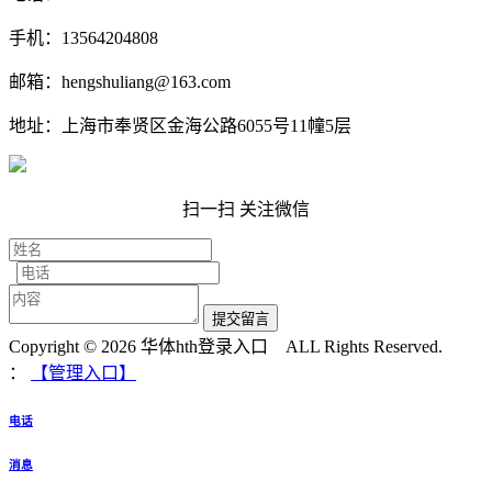
手机：13564204808
邮箱：hengshuliang@163.com
地址：上海市奉贤区金海公路6055号11幢5层
扫一扫 关注微信
提交留言
Copyright © 2026 华体hth登录入口 ALL Rights Reserved.
：
【管理入口】
电话
消息