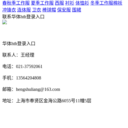
春秋季工作服
夏季工作服
西服
衬衫
体恤衫
冬季工作服棉袄
冲锋衣
连体服
卫衣
棒球帽
保安服
围裙
联系华体hth登录入口
华体hth登录入口
联系人：王经理
电话：021-37592061
手机：13564204808
邮箱：hengshuliang@163.com
地址：上海市奉贤区金海公路6055号11幢5层