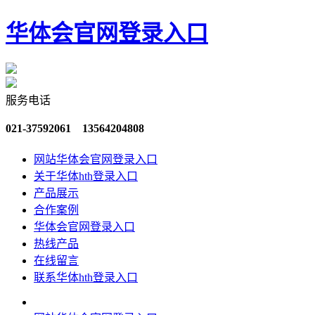
华体会官网登录入口
服务电话
021-37592061 13564204808
网站华体会官网登录入口
关于华体hth登录入口
产品展示
合作案例
华体会官网登录入口
热线产品
在线留言
联系华体hth登录入口