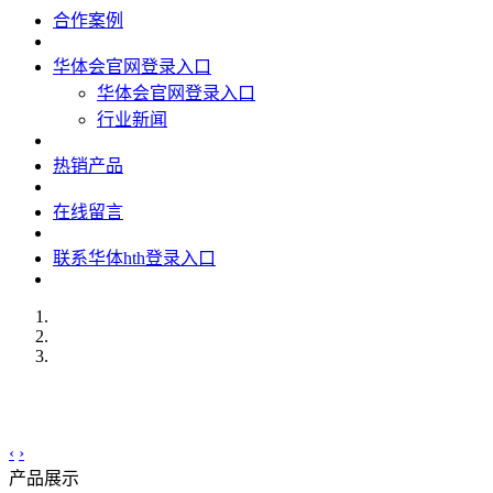
合作案例
华体会官网登录入口
华体会官网登录入口
行业新闻
热销产品
在线留言
联系华体hth登录入口
‹
›
产品展示